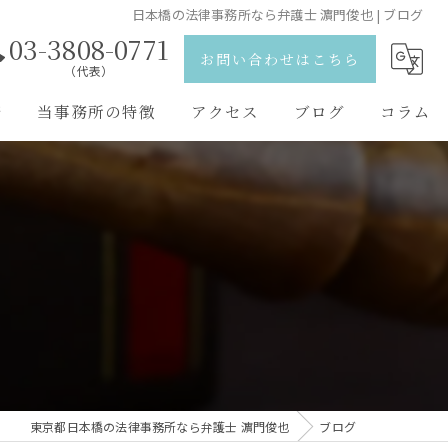
日本橋の法律事務所なら弁護士 濵門俊也 | ブログ
03-3808-0771
お問い合わせはこちら
（代表）
野
当事務所の特徴
アクセス
ブログ
コラム
離婚
弁護士紹介
相続
刑事事件
交通事故
男女問題
東京都日本橋の法律事務所なら弁護士 濵門俊也
ブログ