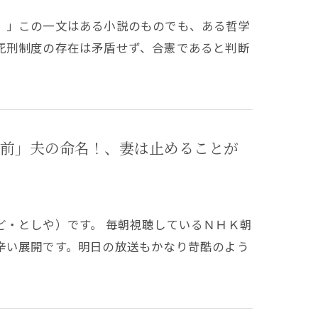
。」この一文はある小説のものでも、ある哲学
死刑制度の存在は矛盾せず、合憲であると判断
前」夫の命名！、妻は止めることが
ど・としや）です。 毎朝視聴しているＮＨＫ朝
辛い展開です。明日の放送もかなり苛酷のよう