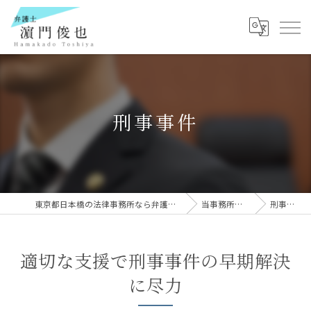
刑事事件
東京都日本橋の法律事務所なら弁護士 濵門俊也
当事務所の特徴
刑事事件
適切な支援で刑事事件の早期解決
に尽力