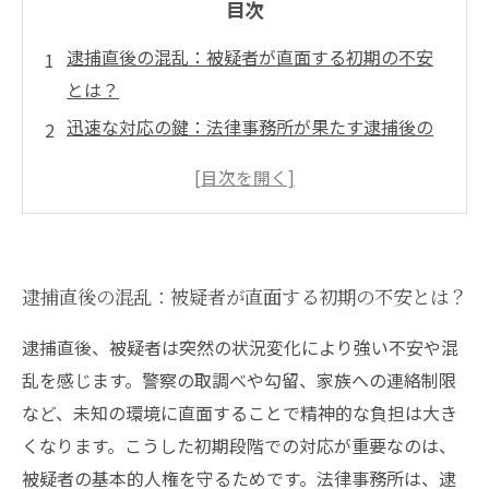
目次
逮捕直後の混乱：被疑者が直面する初期の不安
とは？
迅速な対応の鍵：法律事務所が果たす逮捕後の
サポート役割
権利保護と手続きの進行：弁護士と共に進める
最適な対策
警察・検察との交渉術：法律事務所がもたらす
逮捕直後の混乱：被疑者が直面する初期の不安とは？
事件展開への影響
信頼できる法律事務所を選ぶ理由と逮捕後の安
逮捕直後、被疑者は突然の状況変化により強い不安や混
心感
乱を感じます。警察の取調べや勾留、家族への連絡制限
逮捕後の刑事事件対応における弁護士の重要ポ
など、未知の環境に直面することで精神的な負担は大き
イントまとめ
くなります。こうした初期段階での対応が重要なのは、
法律事務所が支える被疑者の権利と未来への道
被疑者の基本的人権を守るためです。法律事務所は、逮