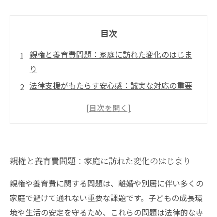
目次
親権と養育費問題：家庭に訪れた変化のはじま
り
法律支援がもたらす安心感：誠実な対応の重要
性とは
親権と養育費の問題を乗り越えるための具体的
な支援策
誠実な法律事務所が果たす役割とその効果
親権と養育費問題：家庭に訪れた変化のはじまり
親権・養育費問題における法律支援の基礎知識
法律専門家が教える、親権・養育費問題に直面
親権や養育費に関する問題は、離婚や別居に伴い多くの
した時の対処法
家庭で避けて通れない重要な課題です。子どもの成長環
境や生活の安定を守るため、これらの問題は法律的な専