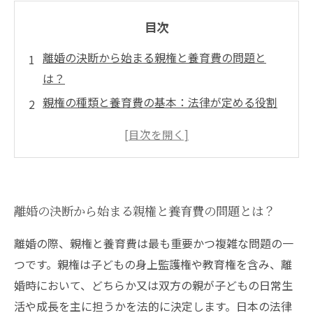
目次
離婚の決断から始まる親権と養育費の問題と
は？
親権の種類と養育費の基本：法律が定める役割
と責任
親権争いでよくあるトラブルとその解決法を弁
護士が解説
養育費の計算方法と支払い義務、変更手続きの
離婚の決断から始まる親権と養育費の問題とは？
ポイント
円満な離婚を目指すために知っておくべき親
離婚の際、親権と養育費は最も重要かつ複雑な問題の一
権・養育費の法的対応
つです。親権は子どもの身上監護権や教育権を含み、離
専門家が教える離婚問題で後悔しないための法
婚時において、どちらか又は双方の親が子どもの日常生
律相談のすすめ
活や成長を主に担うかを法的に決定します。日本の法律