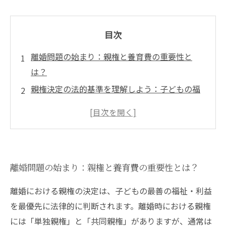
目次
離婚問題の始まり：親権と養育費の重要性と
は？
親権決定の法的基準を理解しよう：子どもの福
祉を第一に
養育費の計算方法と支払義務の範囲を詳しく解
説
裁判所の判断プロセスに迫る：親権争いの実態
離婚問題の始まり：親権と養育費の重要性とは？
と対策
離婚後の子どもの生活を守るための具体的な法
離婚における親権の決定は、子どもの最善の福祉・利益
的アプローチ
を最優先に法律的に判断されます。離婚時における親権
親権争いや養育費トラブルを未然に防ぐための
には「単独親権」と「共同親権」がありますが、通常は