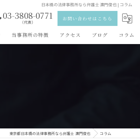
日本橋の法律事務所なら弁護士 濵門俊也 | コラム
03-3808-0771
お問い合わせはこちら
（代表）
野
当事務所の特徴
アクセス
ブログ
コラム
離婚
弁護士紹介
相続
刑事事件
交通事故
男女問題
東京都日本橋の法律事務所なら弁護士 濵門俊也
コラム