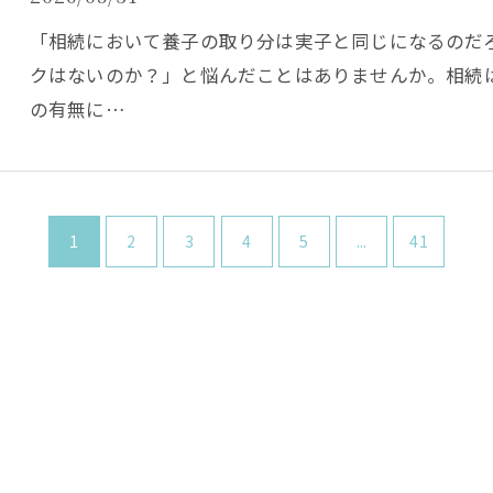
「相続において養子の取り分は実子と同じになるのだ
クはないのか？」と悩んだことはありませんか。相続
の有無に…
1
2
3
4
5
...
41