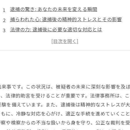
逮捕の驚き: あなたの未来を変える瞬間
捕らわれた心: 逮捕後の精神的ストレスとその影響
法律の力: 逮捕後に必要な適切な対応とは
専門家の支援: 信頼できる法律事務所の重要性
正しい知識の武装: 被疑者の権利を守るために
公正な裁判を目指して: 逮捕後のプロセスを理解する
未来を切り開く: 逮捕後の適切な行動で得られるもの
出来事です。この状況は、被疑者の未来に深刻な影響を及
し、法律的助言を受けることが重要です。法律事務所は、こ
経験を備えています。また、逮捕後は精神的なストレスが
ともに、冷静な対応を心がけ、適正な手続を進めていくこ
警察や検察からの不当な扱いから身を守り、公正な裁判を