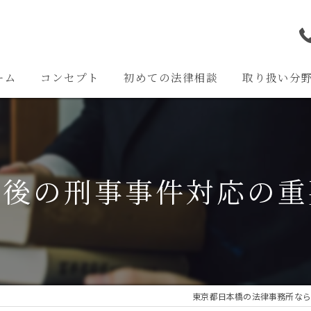
ーム
コンセプト
初めての法律相談
取り扱い分
離婚問題
交通事故問題
捕後の刑事事件対応の重
相続問題
企業法務
その他の問題
東京都日本橋の法律事務所なら