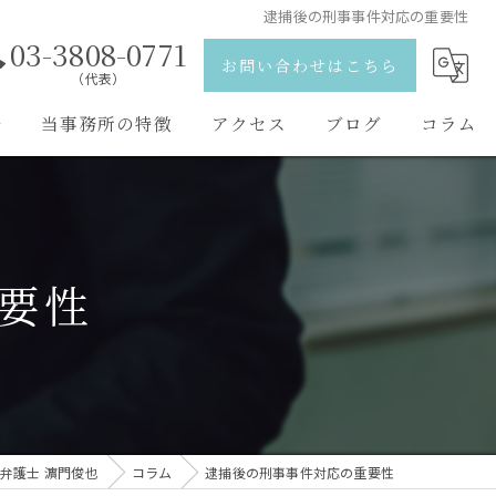
逮捕後の刑事事件対応の重要性
03-3808-0771
お問い合わせはこちら
（代表）
野
当事務所の特徴
アクセス
ブログ
コラム
離婚
弁護士紹介
相続
要性
刑事事件
交通事故
男女問題
弁護士 濵門俊也
コラム
逮捕後の刑事事件対応の重要性