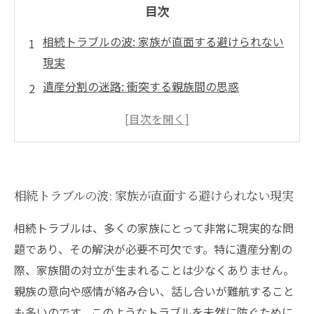
目次
相続トラブルの波: 家族が直面する避けられない
現実
遺産分割の迷路: 衝突する親族間の思惑
法律と感情: 公平な解決への第一歩
専門家が語る解決法: 心をつなぐ話し合い
ケーススタディから学ぶ: トラブルを乗り越えた
家族の物語
相続トラブルの波: 家族が直面する避けられない現実
公平な相続の未来: 円満な相続を実現するために
トラブル解決への道: 専門家によるアドバイスと
相続トラブルは、多くの家族にとって非常に現実的な問
サポート
題であり、その解決が必要不可欠です。特に遺産分割の
際、家族間の対立が生まれることは少なくありません。
親族の意向や感情が絡み合い、話し合いが難航すること
も多いのです。このようなトラブルを未然に防ぐために