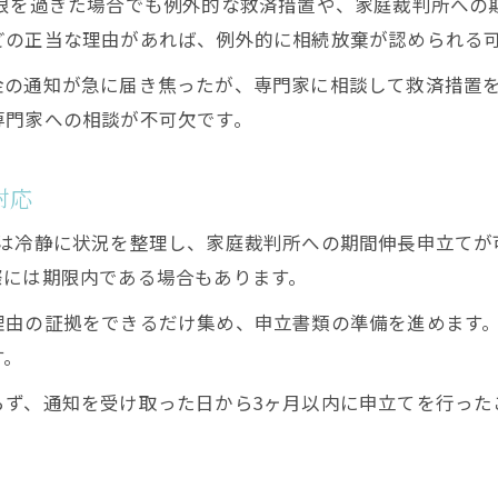
土日や受理日といった熟慮期間の数え方を解説
期限を過ぎた場合でも例外的な救済措置や、家庭裁判所への
どの正当な理由があれば、例外的に相続放棄が認められる
相続放棄 3ヶ月数え方の基礎を徹底解説
相続放棄 期限 土日の扱いを正しく理解
金の通知が急に届き焦ったが、専門家に相談して救済措置
専門家への相談が不可欠です。
相続放棄 期限受理日で異なる期間計算法
相続放棄 期限 いつから数え始めるのか
対応
相続放棄 期限起算日の注意点と例外
家庭裁判所への期間伸長申立書作成ガイド
ずは冷静に状況を整理し、家庭裁判所への期間伸長申立てが
相続放棄 期間伸長申立書の記載ポイント
際には期限内である場合もあります。
相続放棄 期限延長の理由を整理しよう
理由の証拠をできるだけ集め、申立書類の準備を進めます
相続放棄 期限後の申立書類準備の流れ
す。
相続放棄 申立時の証拠資料と添付方法
らず、通知を受け取った日から3ヶ月以内に申立てを行った
相続放棄 期限伸長でよくある記載ミス
相続放棄が認められない場面と例外対応策