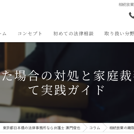
相続放
ーム
コンセプト
初めての法律相談
取り扱い分
離婚問題
交通事故問題
ぎた場合の対処と家庭裁
相続問題
て実践ガイド
企業法務
その他の問題
東京都日本橋の法律事務所なら弁護士 濵門俊也
コラム
相続放棄の期