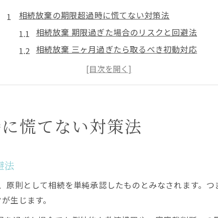
相続放棄の期限超過時に慌てない対策法
相続放棄 期限過ぎた場合のリスクと回避法
相続放棄 三ヶ月過ぎたら取るべき初動対応
相続放棄 期限知らなかった時の救済策
相続放棄 期限 土日の扱いと注意点を解説
相続放棄 期間延長を検討する際の基礎知識
期限を過ぎた相続に臨む実践的な申立て手順
時に慌てない対策法
相続放棄 期限過ぎた時の申立て事例と流れ
相続放棄 期間伸長申立書の提出ポイント
避法
相続放棄 期限 過ぎたら必要な書類一覧
と、原則として相続を単純承認したものとみなされます。つ
相続放棄 期限受理日を確認する方法
クが生じます。
相続放棄 期限後に失敗しない証拠の集め方