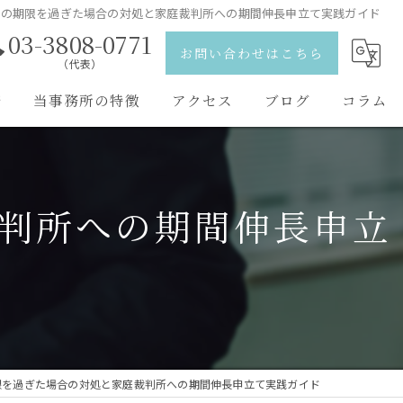
棄の期限を過ぎた場合の対処と家庭裁判所への期間伸長申立て実践ガイド
03-3808-0771
お問い合わせはこちら
（代表）
野
当事務所の特徴
アクセス
ブログ
コラム
離婚
弁護士紹介
相続
判所への期間伸長申立
刑事事件
交通事故
男女問題
限を過ぎた場合の対処と家庭裁判所への期間伸長申立て実践ガイド