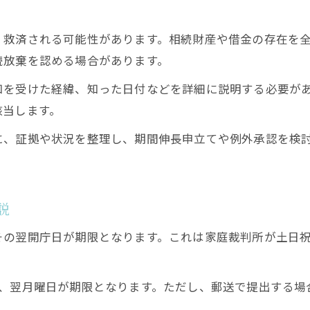
相続放棄が認められない典型例を知って備える
相続放棄 期限過ぎた場合の例外要件とは
、救済される可能性があります。相続財産や借金の存在を
相続放棄 3ヶ月経過後の特例を活用する方法
続放棄を認める場合があります。
相続放棄 期限後の単純承認リスクに注意
知を受けた経緯、知った日付などを詳細に説明する必要が
相続放棄 期限知らなかった時の証明のコツ
該当します。
知らなかった相続放棄期限の再確認と延長方法
に、証拠や状況を整理し、期間伸長申立てや例外承認を検
相続放棄 期限知らなかった時の再起手順
相続放棄 期限延長の申立タイミングを解説
相続放棄 期限伸長を成功させる証拠集め方
説
相続放棄 期限起算日から判断する延長可否
その翌開庁日が期限となります。これは家庭裁判所が土日
相続放棄 期限切れ後の再申立て注意点
合、翌月曜日が期限となります。ただし、郵送で提出する場