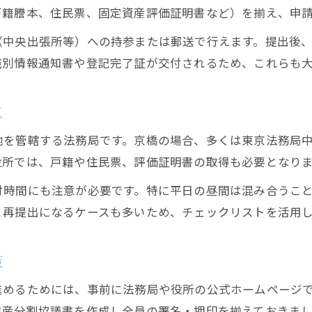
戸籍謄本、住民票、固定資産評価証明書など）を揃え、申
（中央出張所等）への持参または郵送で行えます。提出後
識別情報通知書や登記完了証が交付されるため、これらも
点
地を管轄する法務局です。京橋の場合、多くは東京法務局
役所では、戸籍や住民票、評価証明書の取得も必要となり
付時間にも注意が必要です。特に平日の昼間は混み合うこ
と再提出になるケースも多いため、チェックリストを活用
策
進めるためには、事前に法務局や役所の公式ホームページ
遺産分割協議書を作成し全員の署名・押印を揃えておきま