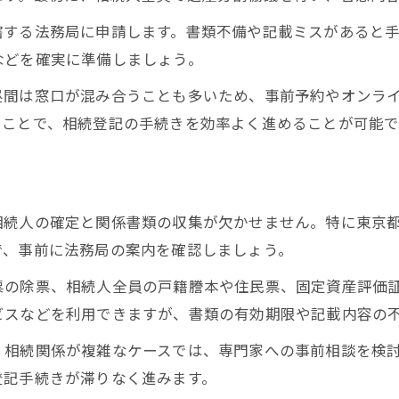
東京都中央区で相続を行う際の注意点
轄する法務局に申請します。書類不備や記載ミスがあると
などを確実に準備しましょう。
中央区で相続登記する際の落とし穴に注意
相続に伴う書類不備を防ぐための対策
昼間は窓口が混み合うことも多いため、事前予約やオンラ
くことで、相続登記の手続きを効率よく進めることが可能で
中央区特有の相続手続き上の注意事項
期限厳守のための相続登記チェックポイント
相続の義務化と中央区での具体的影響
京橋で相続時に必要となる書類リスト
相続人の確定と関係書類の収集が欠かせません。特に東京
相続登記に必要な京橋で取得する書類一覧
で、事前に法務局の案内を確認しましょう。
戸籍・住民票など書類収集の効率的な方法
票の除票、相続人全員の戸籍謄本や住民票、固定資産評価
相続時に不足しがちな書類とその対策
ビスなどを利用できますが、書類の有効期限や記載内容の
提出必須の相続登記書類と入手ポイント
、相続関係が複雑なケースでは、専門家への事前相談を検
京橋で書類をそろえる際の注意点
登記手続きが滞りなく進みます。