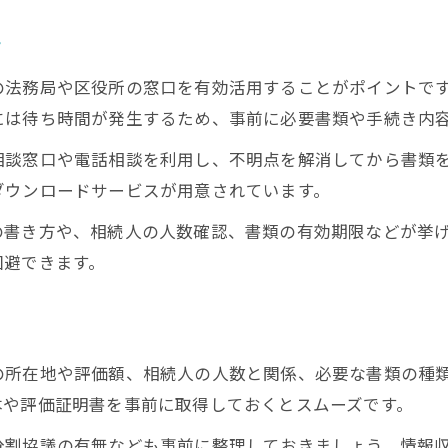
円滑な相続のための登記準備ポイント
相続登記を円滑に進めるための準備法
ツ
書類整理と事前確認が重要な理由
の法務局や区役所の窓口を有効活用することがポイントで
相続登記手続き準備で気をつけるポイント
には待ち時間が発生するため、事前に必要書類や手続き内
京橋で登記準備を効率良く行う方法
相談窓口や電話相談を利用し、不明点を解消してから書類
相続手続きでつまずかないための秘訣
ダウンロードサービスが用意されています。
実践的な相続登記の進め方を徹底解説
の書き方や、相続人の人数確認、書類の有効期限などが挙
相続登記を成功に導く実践的な進め方
回避できます。
京橋で役立つ相続登記の現場ノウハウ
相続登記プロセスを効率化する方法
司法書士への相談時に押さえるべき点
の所在地や評価額、相続人の人数と関係、必要な書類の種
実務経験から学ぶ相続登記のポイント
本や評価証明書を事前に取得しておくとスムーズです。
分割協議の有無なども事前に整理しておきましょう。情報