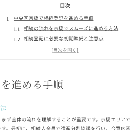
目次
中央区京橋で相続登記を進める手順
相続の流れを京橋でスムーズに進める方法
相続登記に必要な初期準備と注意点
京橋エリアの相続手続きで迷わないコツ
相続登記開始前の情報収集のポイント
実務で役立つ相続登記の進行手順
相続が発生した際の京橋での申請方法
記を進める手順
相続発生時に京橋で取るべき最初の行動
京橋エリアでの相続登記申請の流れ解説
方法
申請先選びと相続登記の役所手続き要点
、まず全体の流れを理解することが重要です。京橋エリア
相続時に京橋で申請する際の実務対応策
ます。最初に、相続人全員で遺産分割協議を行い、合意内
申請書類準備と窓口利用のポイント