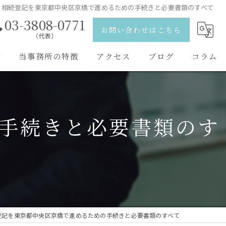
相続登記を東京都中央区京橋で進めるための手続きと必要書類のすべて
03-3808-0771
お問い合わせはこちら
（代表）
野
当事務所の特徴
アクセス
ブログ
コラム
離婚
弁護士紹介
相続
手続きと必要書類のす
刑事事件
交通事故
男女問題
登記を東京都中央区京橋で進めるための手続きと必要書類のすべて