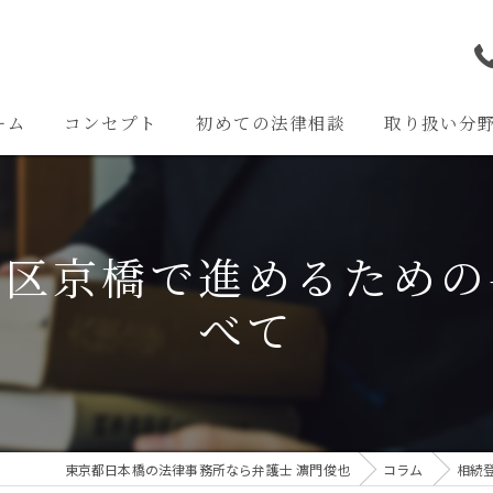
ーム
コンセプト
初めての法律相談
取り扱い分
離婚問題
交通事故問題
央区京橋で進めるための
相続問題
べて
企業法務
その他の問題
東京都日本橋の法律事務所なら弁護士 濵門俊也
コラム
相続