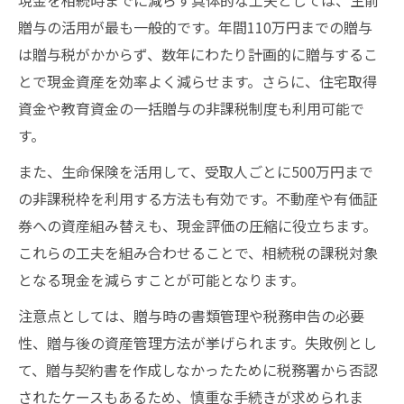
現金を相続時までに減らす具体的な工夫としては、生前
相続税対策と不動産評価減の仕組み理解
贈与の活用が最も一般的です。年間110万円までの贈与
不動産相続で現金と比べた節税ポイント
は贈与税がかからず、数年にわたり計画的に贈与するこ
相続税対策できる不動産活用の最新動向
とで現金資産を効率よく減らせます。さらに、住宅取得
相続税対策を成功させるための重要ポイント
資金や教育資金の一括贈与の非課税制度も利用可能で
す。
相続税対策を実現するための基本ステップ
生前贈与と不動産の相続税対策総まとめ
また、生命保険を活用して、受取人ごとに500万円まで
相続税対策で家族間トラブルを防ぐ方法
の非課税枠を利用する方法も有効です。不動産や有価証
券への資産組み替えも、現金評価の圧縮に役立ちます。
相続税対策できることを一覧で確認
これらの工夫を組み合わせることで、相続税の課税対象
現金資産の相続税対策で失敗しないコツ
となる現金を減らすことが可能となります。
注意点としては、贈与時の書類管理や税務申告の必要
性、贈与後の資産管理方法が挙げられます。失敗例とし
て、贈与契約書を作成しなかったために税務署から否認
されたケースもあるため、慎重な手続きが求められま