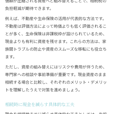
価額が圧縮される資産へと組み替えることで、相続税の
相続税対策に役立つ資産の再構築方法
負担軽減が期待できます。
資産組み換えで相続税を抑える実例紹介
例えば、不動産や生命保険の活用が代表的な方法です。
相続税対策として法人化を活用する視点
不動産は評価方法によって時価よりも低く評価されるこ
相続を見据えた生命保険活用の効果とは
とが多く、生命保険は非課税枠が設けられているため、
相続税対策に生命保険を活用するメリット
現金よりも有利に資産を残せます。これらの方法は、家
族間トラブルの防止や資産のスムーズな移転にも役立ち
現金資産を生命保険で賢く相続する方法
ます。
相続税対策で生命保険非課税枠を有効活用
ただし、資産の組み替えにはリスクや費用が伴うため、
生命保険を使った相続税対策の実際の流れ
専門家への相談や事前準備が重要です。現金資産のまま
相続税対策の一環として保険を組み合わせ
相続する場合と比較し、それぞれのメリット・デメリッ
る
トを理解したうえで対策を進めましょう。
不動産を組み合わせた相続税対策の新常識
相続税対策で不動産活用が有効な理由
相続時に現金を減らす具体的な工夫
現金を不動産へ組み換えて相続税対策